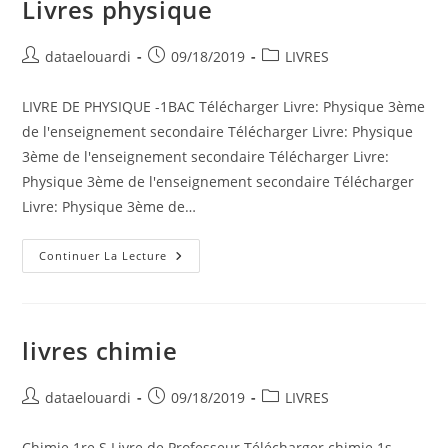
Livres physique
Auteur/autrice
Publication
Post
dataelouardi
09/18/2019
LIVRES
de
publiée :
category:
la
LIVRE DE PHYSIQUE -1BAC Télécharger Livre: Physique 3ème
publication :
de l'enseignement secondaire Télécharger Livre: Physique
3ème de l'enseignement secondaire Télécharger Livre:
Physique 3ème de l'enseignement secondaire Télécharger
Livre: Physique 3ème de…
Livres
Continuer La Lecture
Physique
livres chimie
Auteur/autrice
Publication
Post
dataelouardi
09/18/2019
LIVRES
de
publiée :
category:
la
Chimie 1re S Livre de Professeur Télécharger chimie 1s