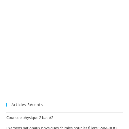
Articles Récents
Cours de physique 2 bac #2
Examens nationaux physiques chimies pour les filière SM(A-B) #2