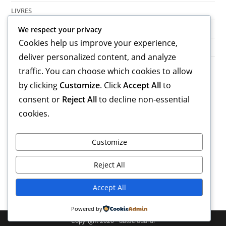
LIVRES
LIVRES
We respect your privacy
Cookies help us improve your experience,
Uncategorized
deliver personalized content, and analyze
traffic. You can choose which cookies to allow
Méta
by clicking
Customize
. Click
Accept All
to
consent or
Reject All
to decline non-essential
Connexion
Flux des publications
cookies.
Flux des commentaires
Site de WordPress-FR
Customize
Reject All
Accept All
Powered by
Copyright 2020 - dataelouardi