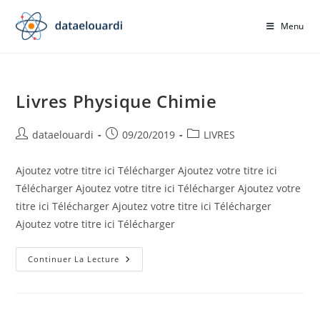
Skip
to
Menu
content
Livres Physique Chimie
Auteur/autrice
Publication
Post
dataelouardi
09/20/2019
LIVRES
de
publiée :
category:
la
Ajoutez votre titre ici Télécharger Ajoutez votre titre ici
publication :
Télécharger Ajoutez votre titre ici Télécharger Ajoutez votre
titre ici Télécharger Ajoutez votre titre ici Télécharger
Ajoutez votre titre ici Télécharger
Livres
Continuer La Lecture
Physique
Chimie